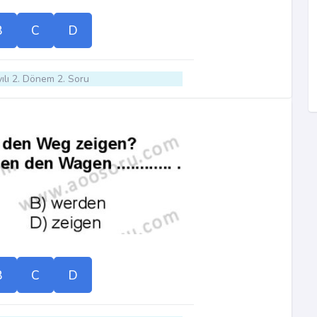
B
C
D
ılı 2. Dönem 2. Soru
B
C
D