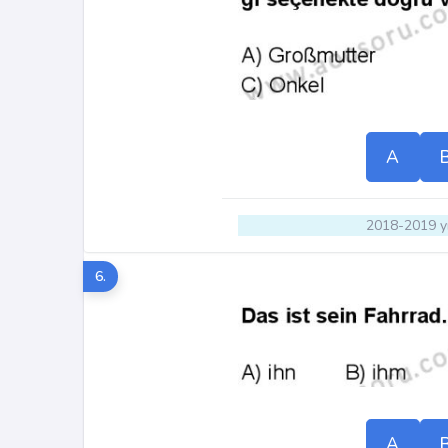
A
2018-2019 yı
6.
A