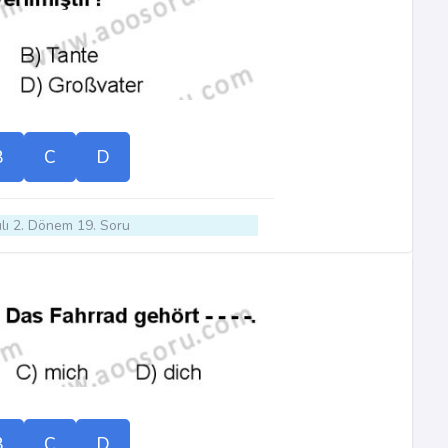
B
C
D
lı 2. Dönem 19. Soru
B
C
D