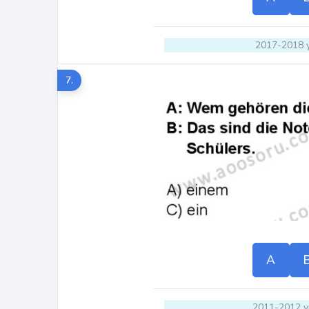
2017-2018 y
7.
A
2011-2012 yı