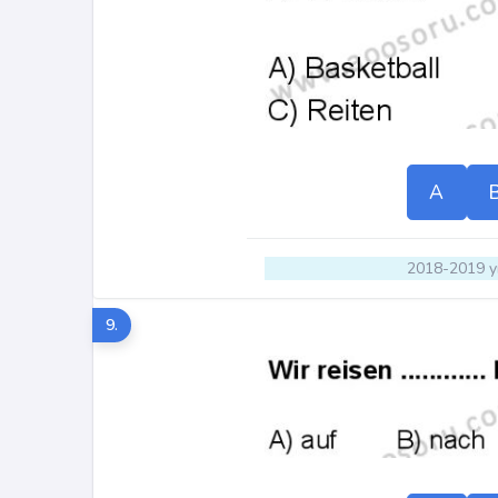
A
2018-2019 yı
9.