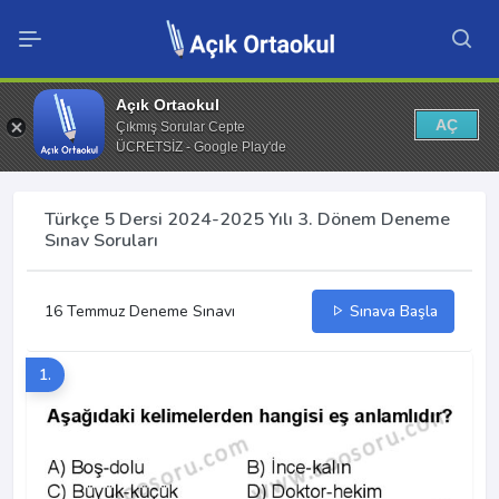
Açık Ortaokul
AÇ
Çıkmış Sorular Cepte
ÜCRETSİZ - Google Play'de
Türkçe 5 Dersi 2024-2025 Yılı 3. Dönem Deneme
Sınav Soruları
16 Temmuz Deneme Sınavı
Sınava Başla
1.