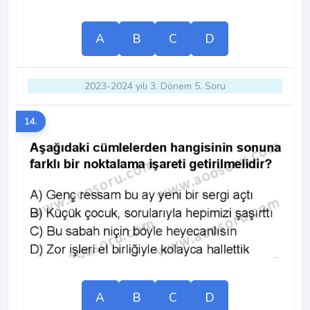
A
B
C
D
2023-2024 yılı 3. Dönem 5. Soru
14.
A
B
C
D