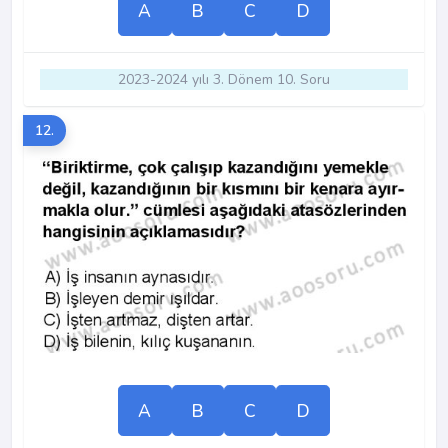
A
B
C
D
2023-2024 yılı 3. Dönem 10. Soru
12.
A
B
C
D