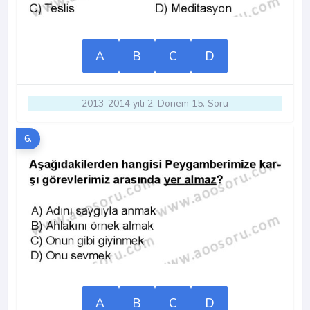
A
B
C
D
2013-2014 yılı 2. Dönem 15. Soru
6.
A
B
C
D