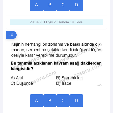
A
B
C
D
2010-2011 yılı 2. Dönem 10. Soru
16.
A
B
C
D