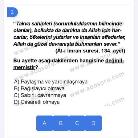
2.
A
B
C
D