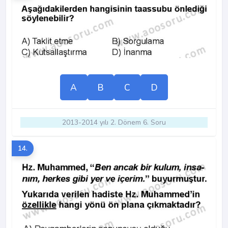
A
B
C
D
2013-2014 yılı 2. Dönem 6. Soru
14.