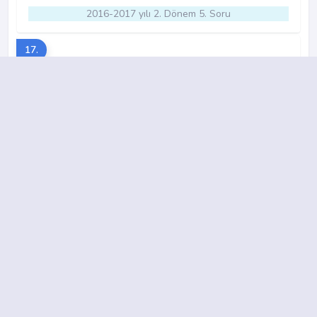
2016-2017 yılı 2. Dönem 5. Soru
17.
A
B
C
D
2010-2011 yılı 2. Dönem 4. Soru
18.