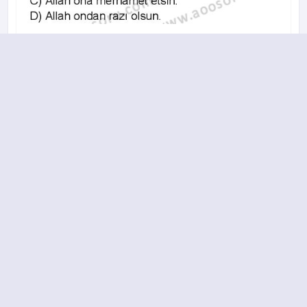
A
B
C
D
2012-2013 yılı 2. Dönem 2. Soru
17.
A
B
C
D