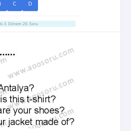
B
C
D
lı 3. Dönem 20. Soru