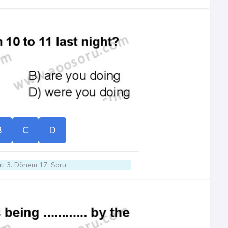
B
C
D
lı 3. Dönem 17. Soru