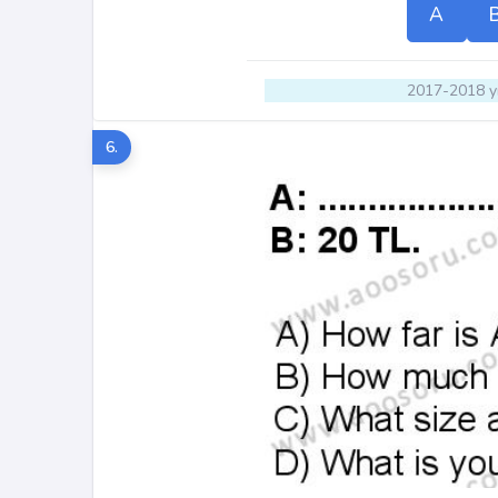
A
2017-2018 yı
6.