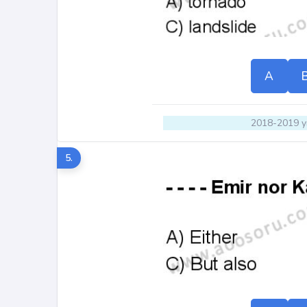
A
2018-2019 yı
5.