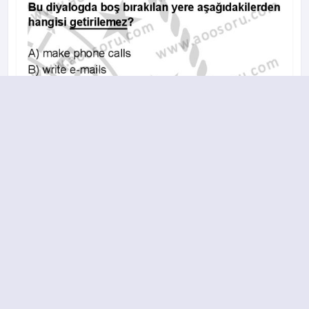
A
B
C
D
2023-2024 yılı 3. Dönem 11. Soru
18.