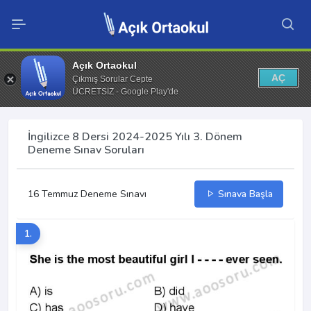
Açık Ortaokul
AÇ
Çıkmış Sorular Cepte
ÜCRETSİZ - Google Play'de
İngilizce 8 Dersi 2024-2025 Yılı 3. Dönem
Deneme Sınav Soruları
16 Temmuz Deneme Sınavı
Sınava Başla
1.