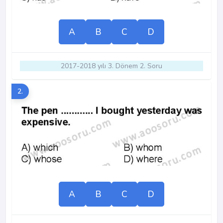
A
B
C
D
2017-2018 yılı 3. Dönem 2. Soru
2.
A
B
C
D