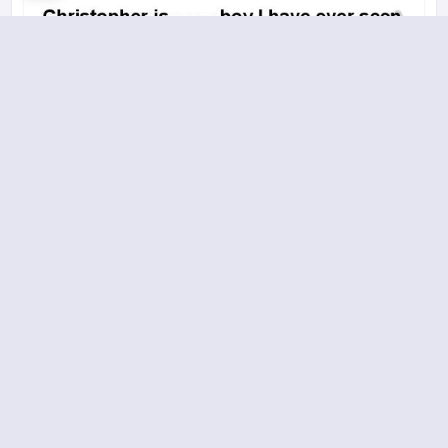
A
B
C
D
2017-2018 yılı 2. Dönem 2. Soru
18.