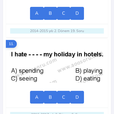
A
B
C
D
2014-2015 yılı 2. Dönem 19. Soru
11.
A
B
C
D