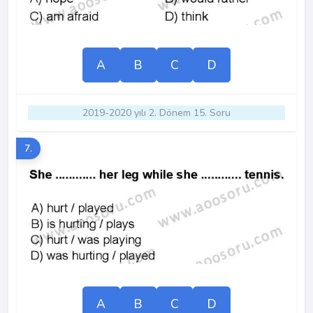
A
B
C
D
2019-2020 yılı 2. Dönem 15. Soru
7.
A
B
C
D