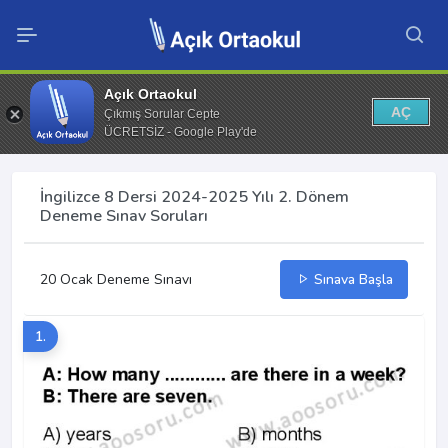
Açık Ortaokul
AÇ
Çıkmış Sorular Cepte
ÜCRETSİZ - Google Play'de
İngilizce 8 Dersi 2024-2025 Yılı 2. Dönem
Deneme Sınav Soruları
20 Ocak Deneme Sınavı
Sınava Başla
1.