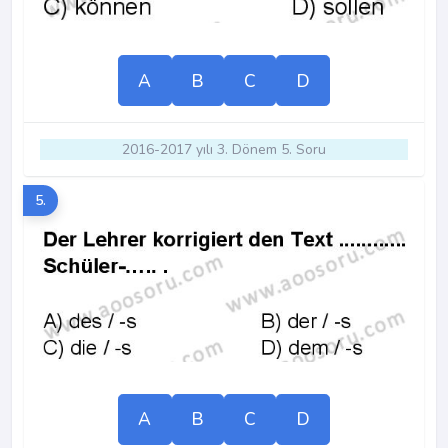
A
B
C
D
2016-2017 yılı 3. Dönem 5. Soru
5.
A
B
C
D