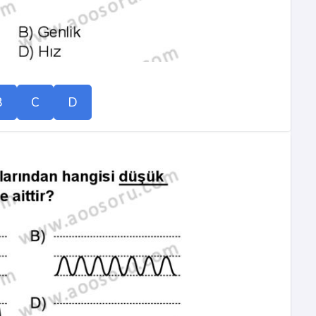
B
C
D