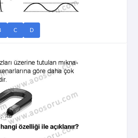
B
C
D