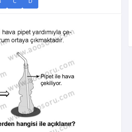
B
C
D