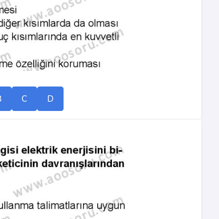
B
C
D