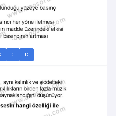
B
C
D