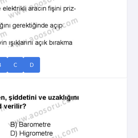
B
C
D