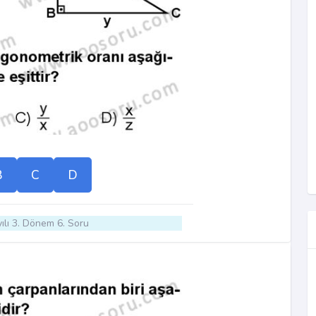
B
C
D
ılı 3. Dönem 6. Soru