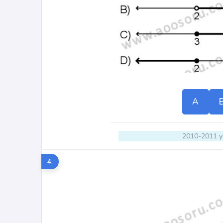
A
2010-2011 yı
4.