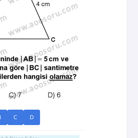
B
C
D