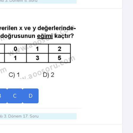
ılı 3. Dönem 5. Soru
B
C
D
lı 3. Dönem 17. Soru