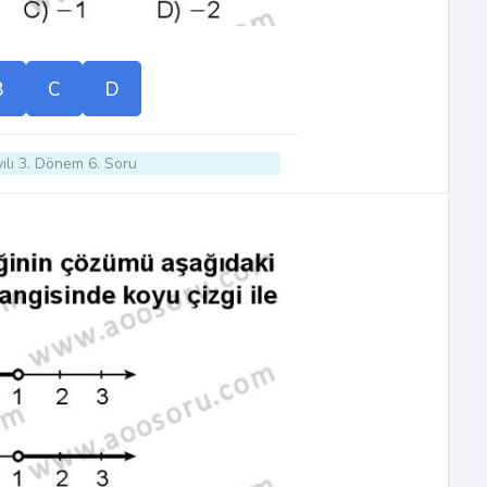
B
C
D
ılı 3. Dönem 6. Soru