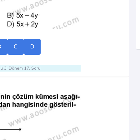
B
C
D
lı 3. Dönem 17. Soru