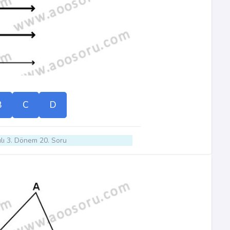
B
C
D
lı 3. Dönem 20. Soru