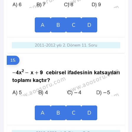
A
B
C
D
2011-2012 yılı 2. Dönem 11. Soru
15.
A
B
C
D