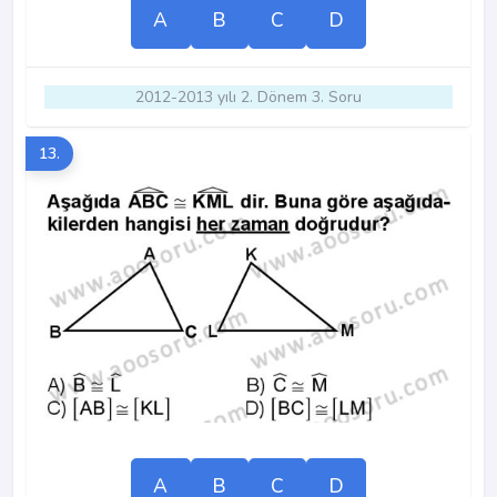
A
B
C
D
2012-2013 yılı 2. Dönem 3. Soru
13.
A
B
C
D