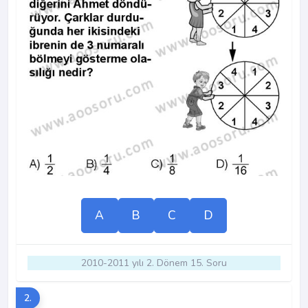
A
B
C
D
2010-2011 yılı 2. Dönem 15. Soru
2.