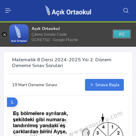
Açık Ortaokul
AÇ
Çıkmış Sorular Cepte
ÜCRETSİZ - Google Play'de
Matematik 8 Dersi 2024-2025 Yılı 2. Dönem
Deneme Sınav Soruları
19 Mart Deneme Sınavı
Sınava Başla
1.