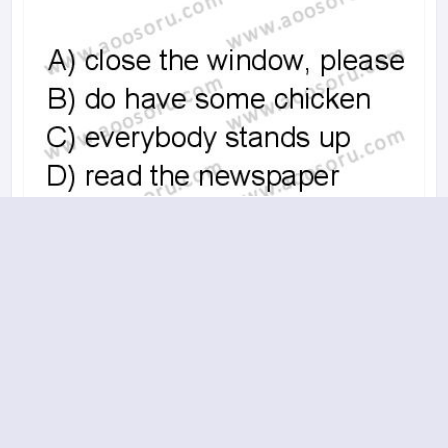
A
B
C
D
2017-2018 yılı 2. Dönem 12. Soru
18.