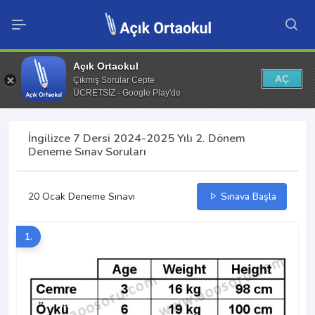
Açık Ortaokul
AÇ
Çıkmış Sorular Cepte
ÜCRETSİZ - Google Play'de
İngilizce 7 Dersi 2024-2025 Yılı 2. Dönem
Deneme Sınav Soruları
20 Ocak Deneme Sınavı
Sınava Başla
1.