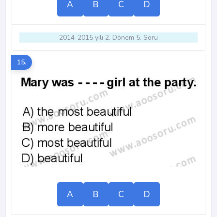
A
B
C
D
2014-2015 yılı 2. Dönem 5. Soru
15.
A
B
C
D