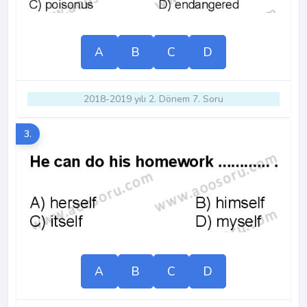
A
B
C
D
2018-2019 yılı 2. Dönem 7. Soru
3.
A
B
C
D