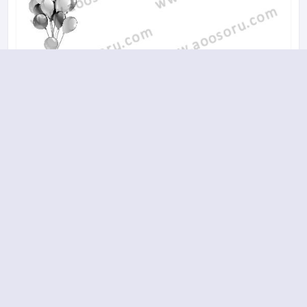
A
B
C
D
2018-2019 yılı 2. Dönem 15. Soru
18.