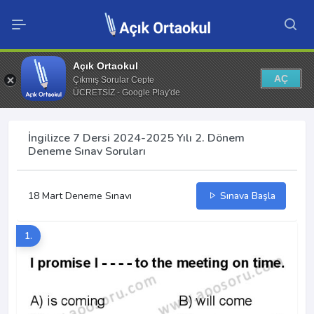
Açık Ortaokul
AÇ
Çıkmış Sorular Cepte
ÜCRETSİZ - Google Play'de
İngilizce 7 Dersi 2024-2025 Yılı 2. Dönem
Deneme Sınav Soruları
18 Mart Deneme Sınavı
Sınava Başla
1.