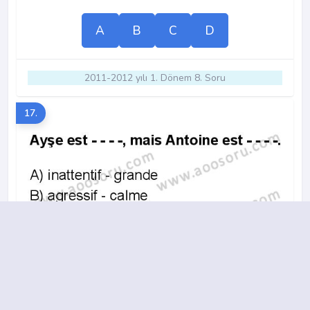
A
B
C
D
2011-2012 yılı 1. Dönem 8. Soru
17.
A
B
C
D