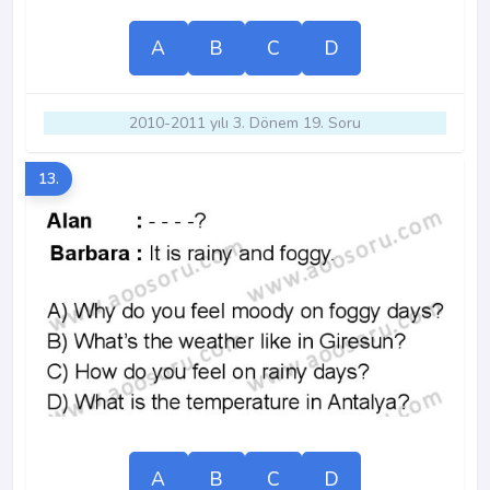
A
B
C
D
2010-2011 yılı 3. Dönem 19. Soru
13.
A
B
C
D