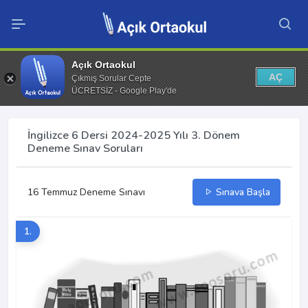
Açık Ortaokul
AÇ
Çıkmış Sorular Cepte
ÜCRETSİZ - Google Play'de
İngilizce 6 Dersi 2024-2025 Yılı 3. Dönem
Deneme Sınav Soruları
16 Temmuz Deneme Sınavı
Sınava Başla
1.