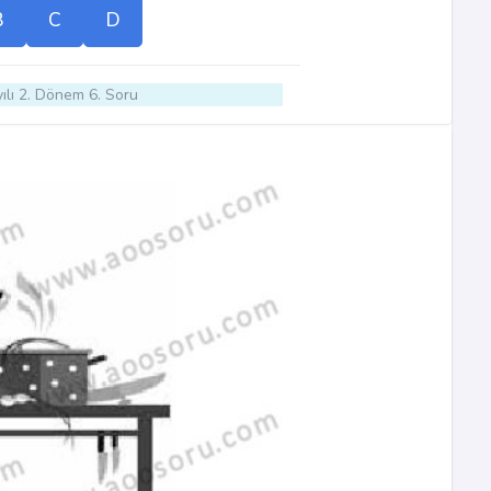
B
C
D
ılı 2. Dönem 6. Soru