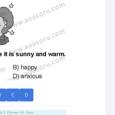
B
C
D
lı 2. Dönem 14. Soru