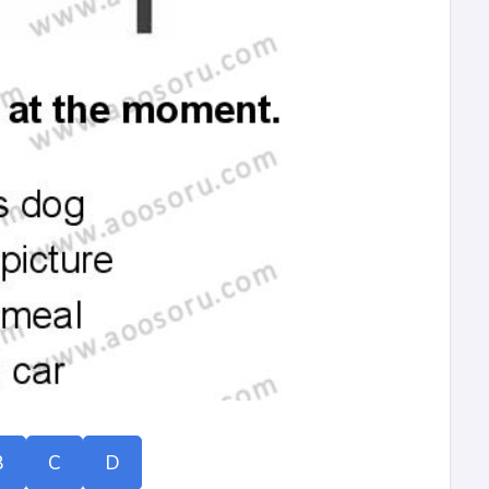
B
C
D