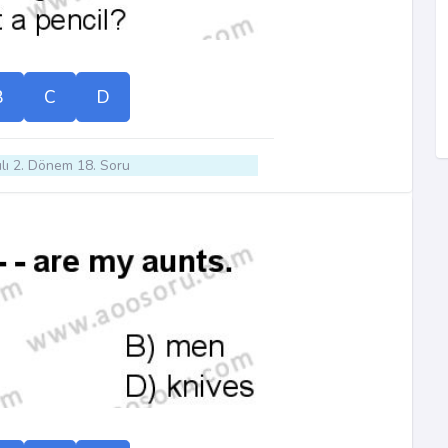
B
C
D
lı 2. Dönem 18. Soru