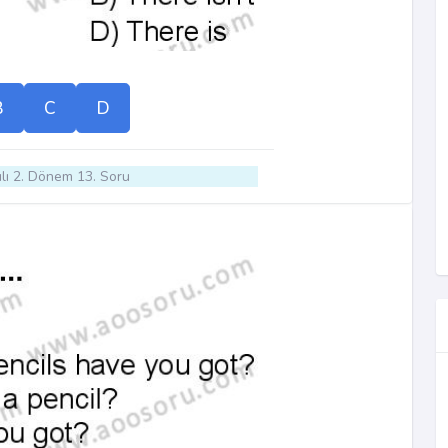
B
C
D
lı 2. Dönem 13. Soru