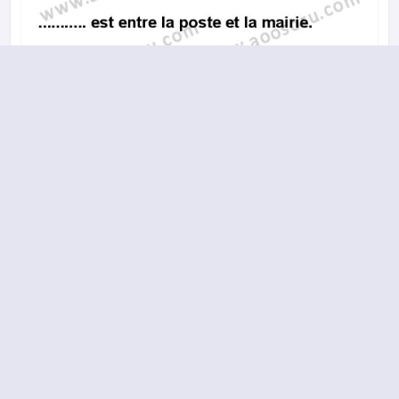
A
B
C
D
2014-2015 yılı 2. Dönem 17. Soru
17.