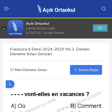
Açık Ortaokul
AÇ
Çıkmış Sorular Cepte
ÜCRETSİZ - Google Play'de
Fransızca 6 Dersi 2024-2025 Yılı 2. Dönem
Deneme Sınav Soruları
17 Mart Deneme Sınavı
Sınava Başla
1.