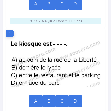
A
B
C
D
2023-2024 yılı 2. Dönem 11. Soru
4.
A
B
C
D