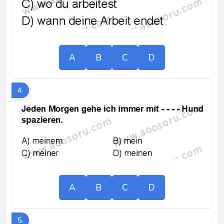
A
B
C
D
4.
A
B
C
D
5.