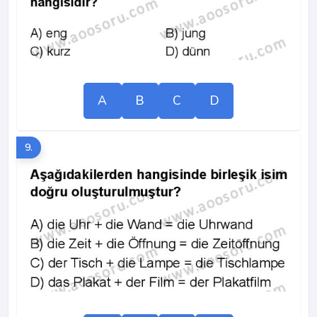
A
B
C
D
9.