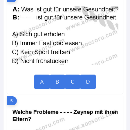
A
B
C
D
5.