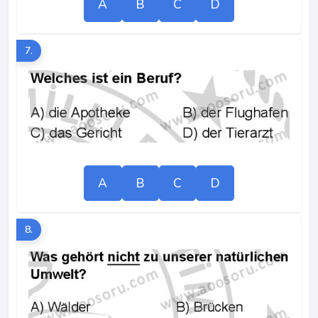
A
B
C
D
7.
A
B
C
D
8.