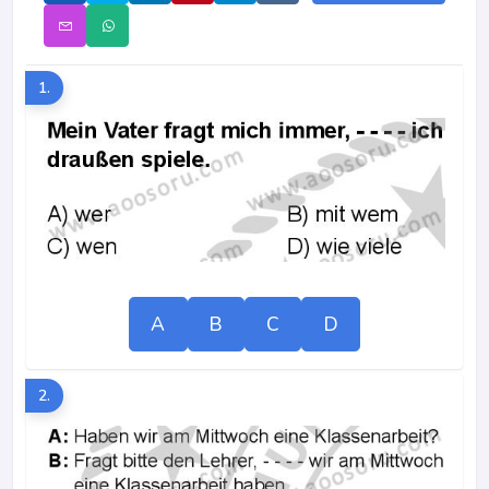
1.
A
B
C
D
2.