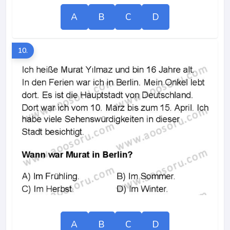
A
B
C
D
10.
A
B
C
D