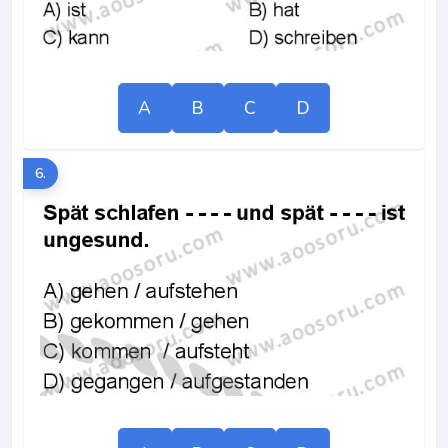
A
B
C
D
6.