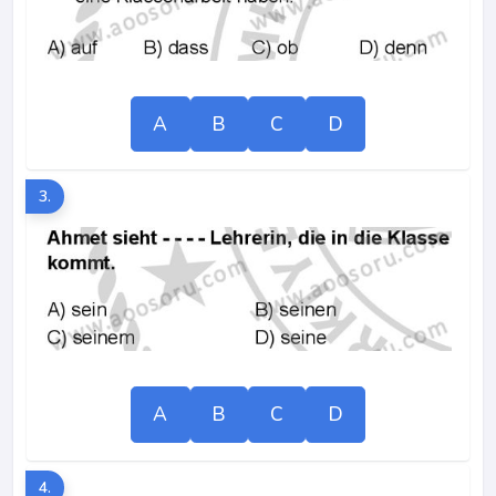
A
B
C
D
3.
A
B
C
D
4.