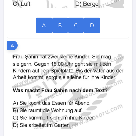
A
B
C
D
9.