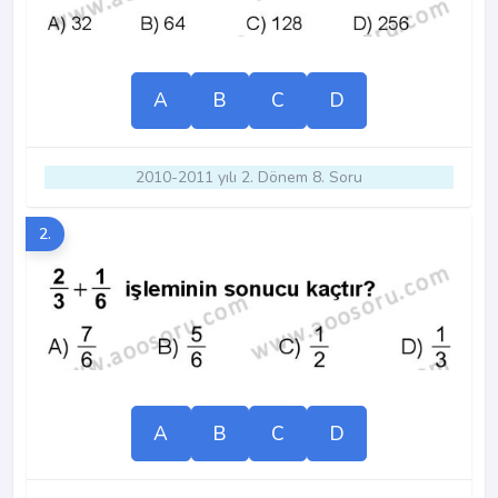
A
B
C
D
2010-2011 yılı 2. Dönem 8. Soru
2.
A
B
C
D