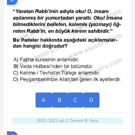
6.
A
B
C
D
2012-2013 yılı 2. Dönem 8. Soru