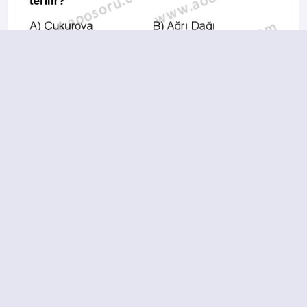
A
B
C
D
2017-2018 yılı 3. Dönem 8. Soru
18.