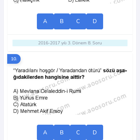
A
B
C
D
2016-2017 yılı 3. Dönem 8. Soru
10.
A
B
C
D