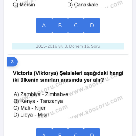
A
B
C
D
2015-2016 yılı 3. Dönem 15. Soru
2.
A
B
C
D