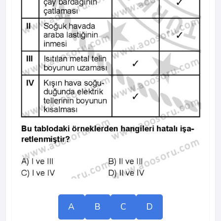
A
B
C
D