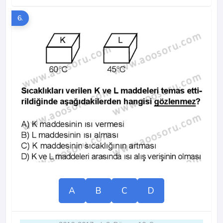
6.
A
B
C
D