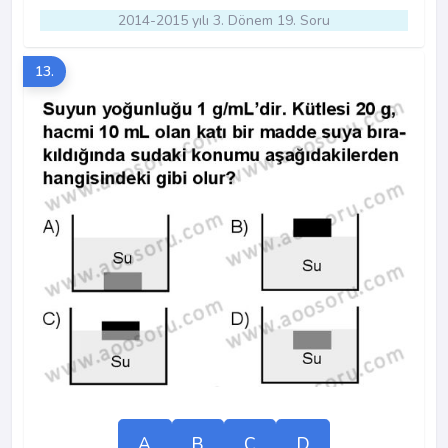
2014-2015 yılı 3. Dönem 19. Soru
13.
A
B
C
D