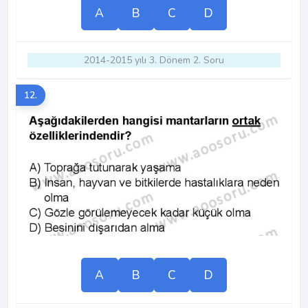
A
B
C
D
2014-2015 yılı 3. Dönem 2. Soru
12.
A
B
C
D