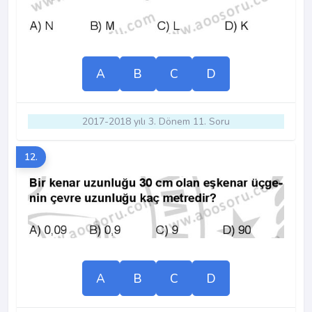
A
B
C
D
2017-2018 yılı 3. Dönem 11. Soru
12.
A
B
C
D