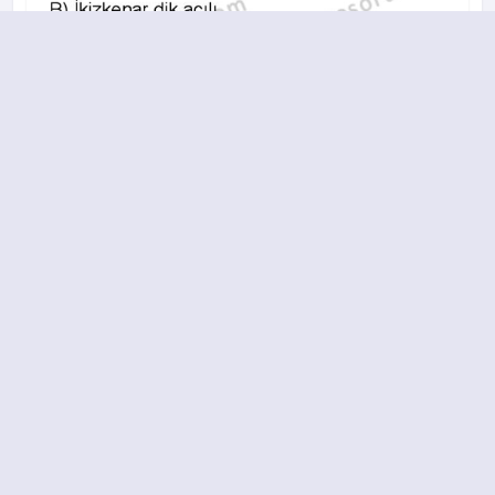
A
B
C
D
2015-2016 yılı 3. Dönem 10. Soru
17.