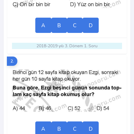
A
B
C
D
2018-2019 yılı 3. Dönem 1. Soru
2.
A
B
C
D