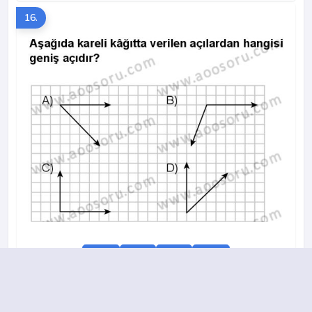
16.
A
B
C
D
2017-2018 yılı 3. Dönem 12. Soru