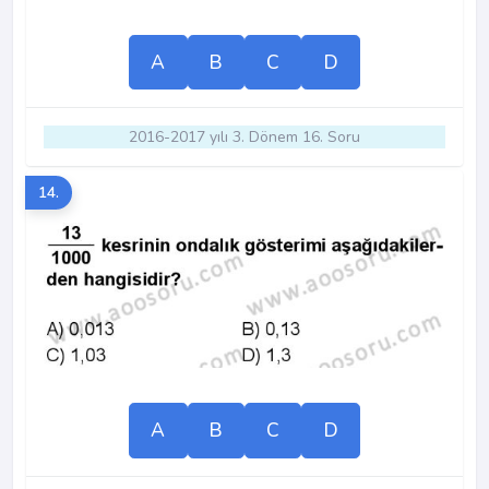
A
B
C
D
2016-2017 yılı 3. Dönem 16. Soru
14.
A
B
C
D