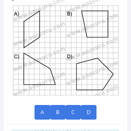
A
B
C
D