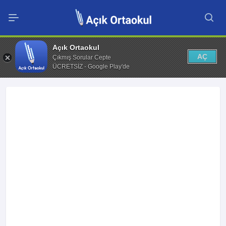
Açık Ortaokul
AÇ
Çıkmış Sorular Cepte
ÜCRETSİZ - Google Play'de