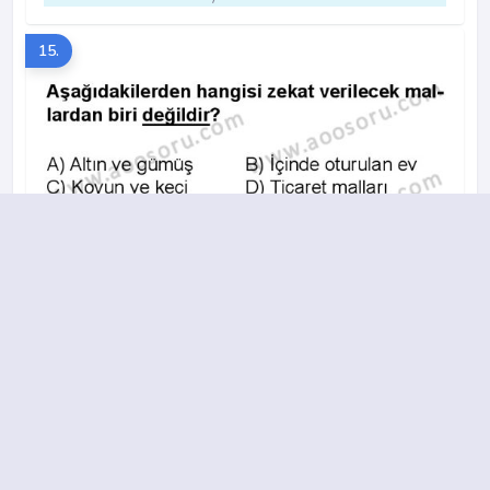
15.
A
B
C
D
2015-2016 yılı 2. Dönem 10. Soru
16.