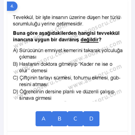
4.
A
B
C
D