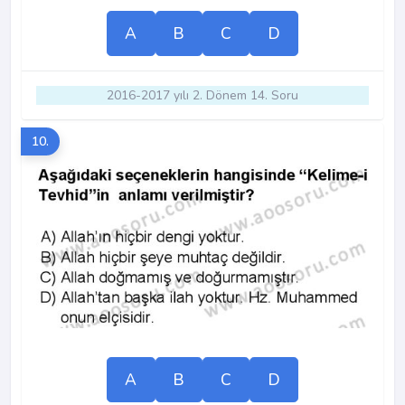
A
B
C
D
2016-2017 yılı 2. Dönem 14. Soru
10.
A
B
C
D