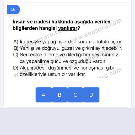
16.
A
B
C
D
2011-2012 yılı 3. Dönem 12. Soru
17.