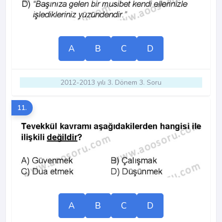
A
B
C
D
2012-2013 yılı 3. Dönem 3. Soru
11.
A
B
C
D