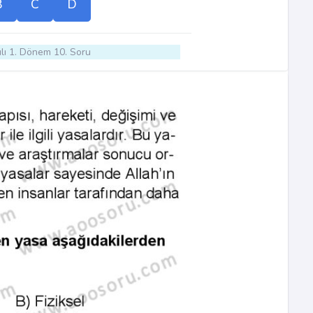
B
C
D
lı 1. Dönem 10. Soru