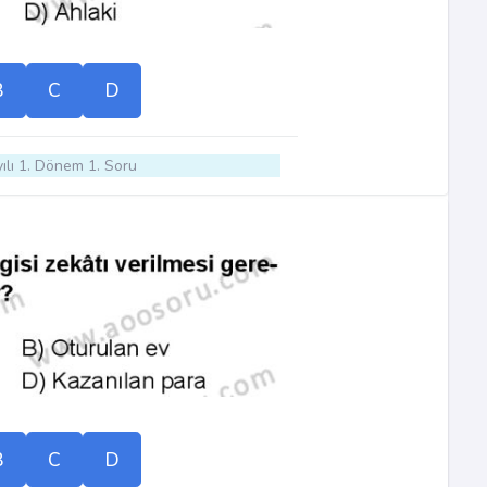
B
C
D
ılı 1. Dönem 1. Soru
B
C
D