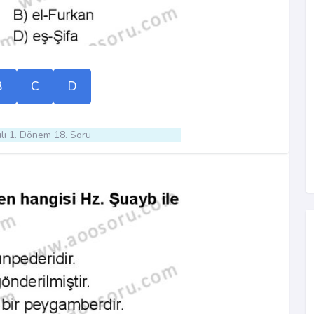
B
C
D
lı 1. Dönem 18. Soru