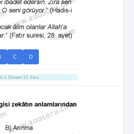
B
C
D
lı 1. Dönem 13. Soru