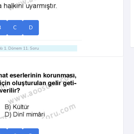
B
C
D
lı 1. Dönem 11. Soru