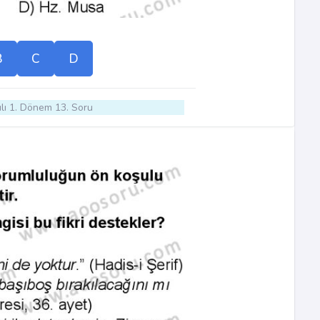
B
C
D
lı 1. Dönem 13. Soru