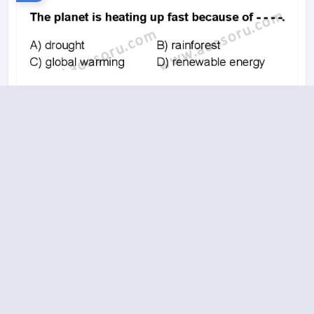
A
B
C
D
2019-2020 yılı 2. Dönem 11. Soru
18.