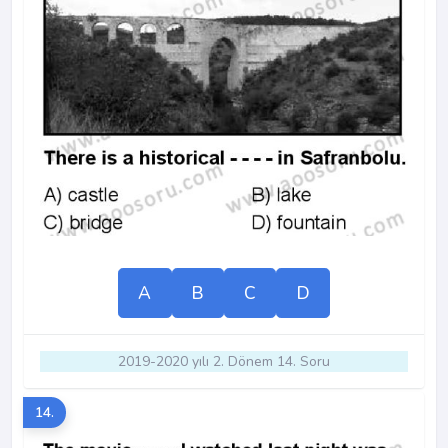
A
B
C
D
2019-2020 yılı 2. Dönem 14. Soru
14.