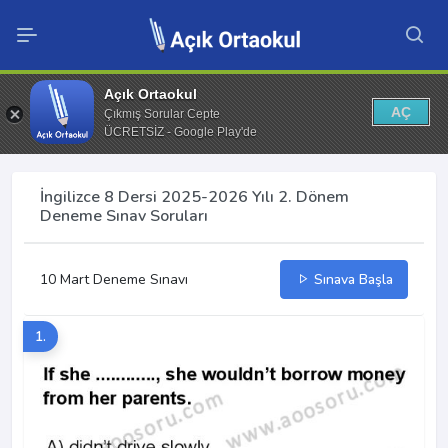
Açık Ortaokul
AÇ
Çıkmış Sorular Cepte
ÜCRETSİZ - Google Play'de
İngilizce 8 Dersi 2025-2026 Yılı 2. Dönem
Deneme Sınav Soruları
10 Mart Deneme Sınavı
Sınava Başla
1.