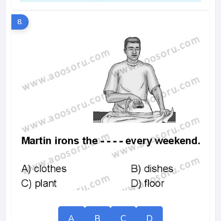
8.
A
B
C
D