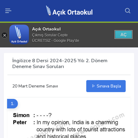
Açık Ortaokul
AÇ
Çıkmış Sorular Cepte
ÜCRETSİZ - Google Play'de
İngilizce 8 Dersi 2024-2025 Yılı 2. Dönem
Deneme Sınav Soruları
20 Mart Deneme Sınavı
Sınava Başla
1.