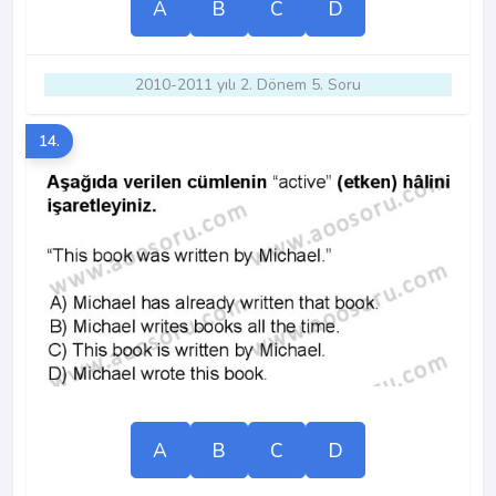
A
B
C
D
2010-2011 yılı 2. Dönem 5. Soru
14.
A
B
C
D