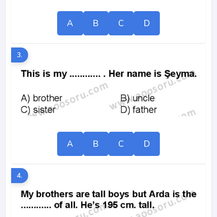
A
B
C
D
3.
A
B
C
D
4.