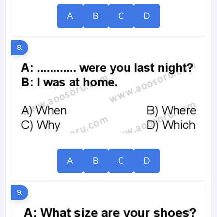
A
B
C
D
8.
A
B
C
D
9.