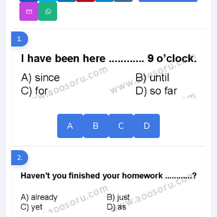
1.
A
B
C
D
2.