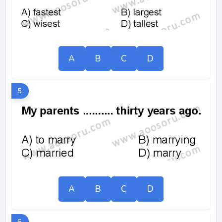
A
B
C
D
5.
A
B
C
D
6.