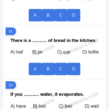
A
B
C
D
11.
A
B
C
D
12.