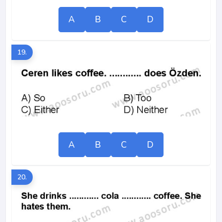
A
B
C
D
19.
A
B
C
D
20.