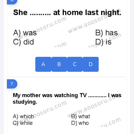
A
B
C
D
7.