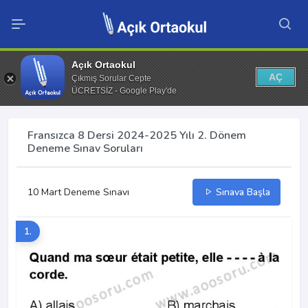
Açık Ortaokul
AÇ
Çıkmış Sorular Cepte
ÜCRETSİZ - Google Play'de
Fransızca 8 Dersi 2024-2025 Yılı 2. Dönem
Deneme Sınav Soruları
10 Mart Deneme Sınavı
Sınava Başla
1.