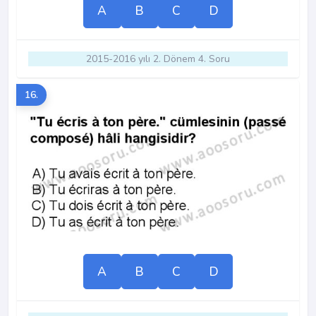
A
B
C
D
2015-2016 yılı 2. Dönem 4. Soru
16.
A
B
C
D