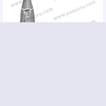
A
B
C
D
20.