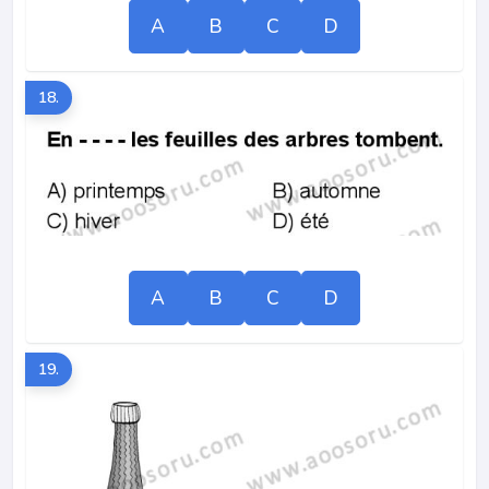
A
B
C
D
18.
A
B
C
D
19.