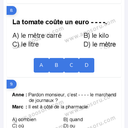
8.
A
B
C
D
9.