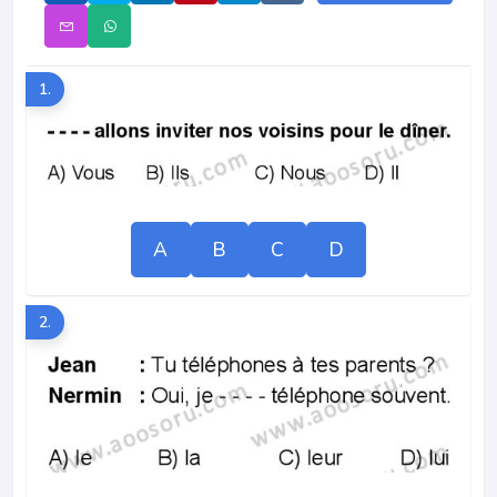
1.
A
B
C
D
2.