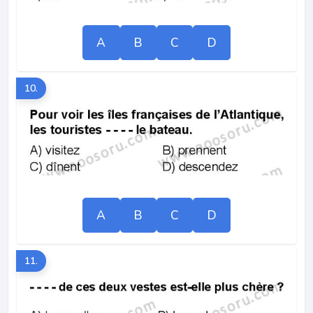
A
B
C
D
10.
A
B
C
D
11.