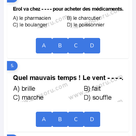
A
B
C
D
5.
A
B
C
D