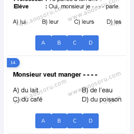
A
B
C
D
14.
A
B
C
D