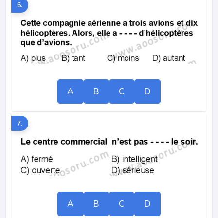
6.
A
B
C
D
7.
A
B
C
D