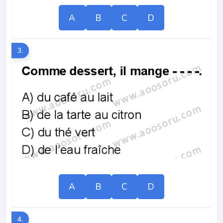
A
B
C
D
3.
A
B
C
D
4.