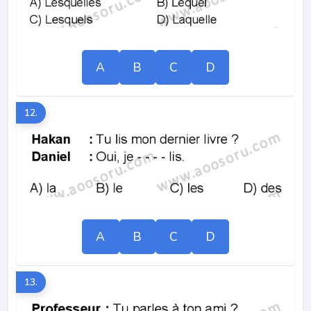
A
B
C
D
12.
A
B
C
D
13.