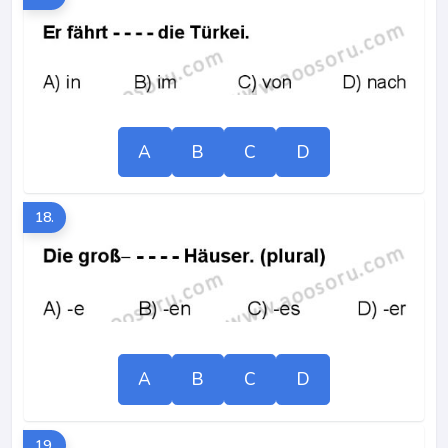
A
B
C
D
18.
A
B
C
D
19.