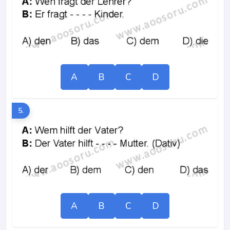
A
B
C
D
5.
A
B
C
D