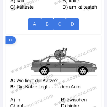
A
B
C
D
11.