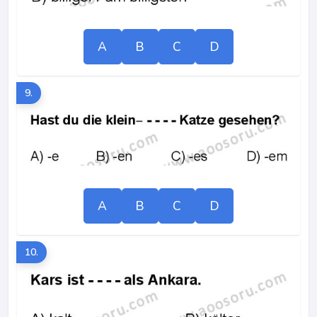
A
B
C
D
9.
A
B
C
D
10.