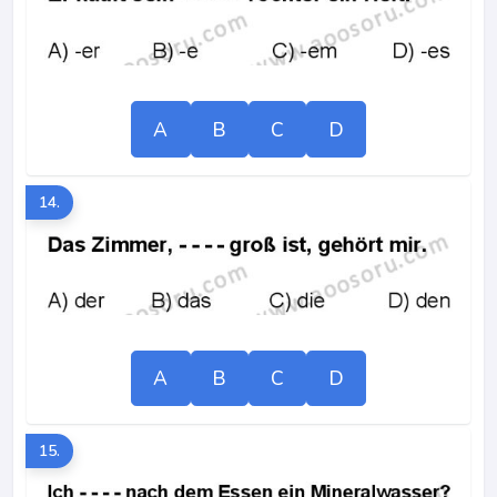
A
B
C
D
14.
A
B
C
D
15.