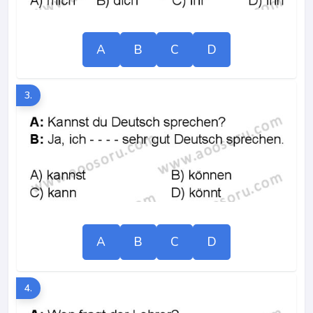
A
B
C
D
3.
A
B
C
D
4.