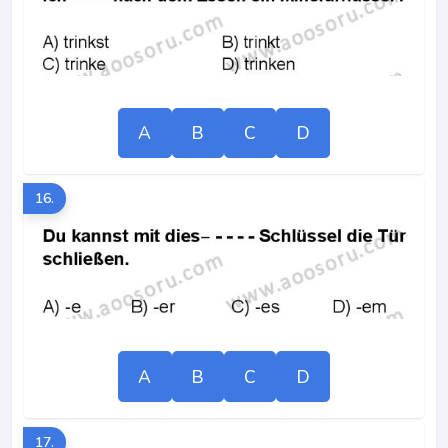
A
B
C
D
16.
A
B
C
D
17.