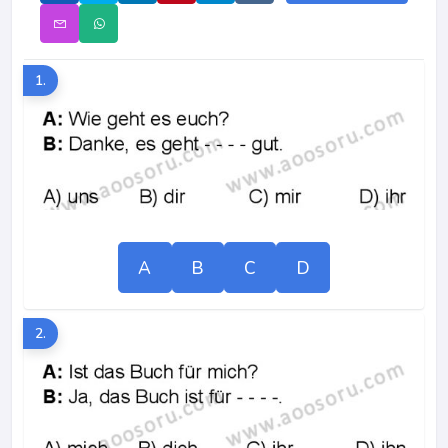
1.
A
B
C
D
2.