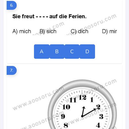
6.
A
B
C
D
7.