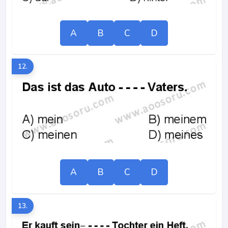
A
B
C
D
12.
A
B
C
D
13.