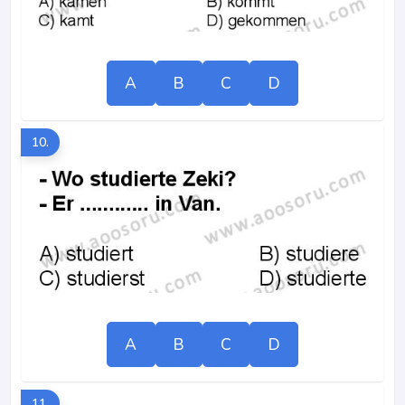
A
B
C
D
10.
A
B
C
D
11.