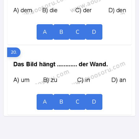
A
B
C
D
20.
A
B
C
D