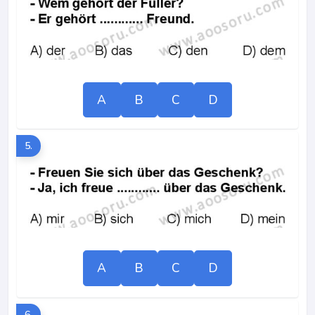
A
B
C
D
5.
A
B
C
D
6.