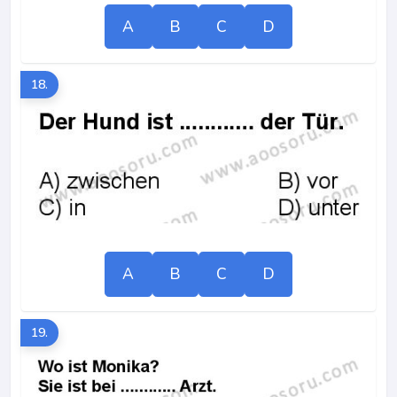
A
B
C
D
18.
A
B
C
D
19.