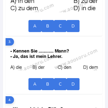
A
B
C
D
3.
A
B
C
D
4.