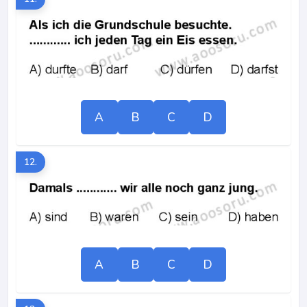
A
B
C
D
12.
A
B
C
D