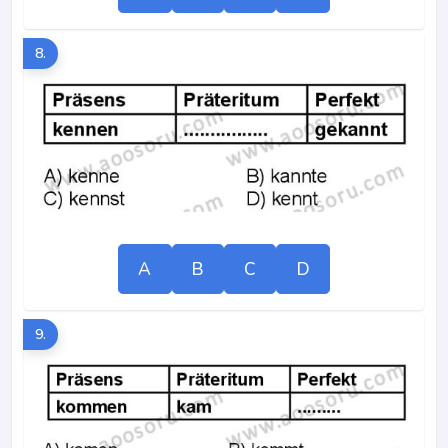
8.
A
B
C
D
9.