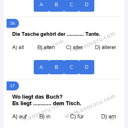
A
B
C
D
16.
A
B
C
D
17.