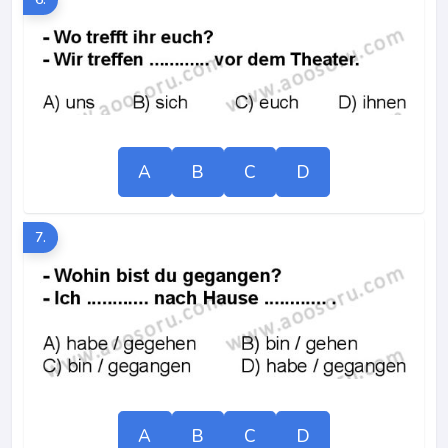
A
B
C
D
7.
A
B
C
D