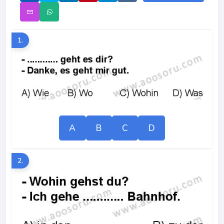
1.
A
B
C
D
2.