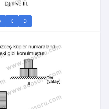
B
C
D