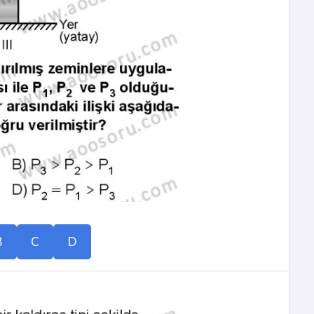
B
C
D