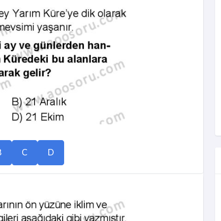
B
C
D