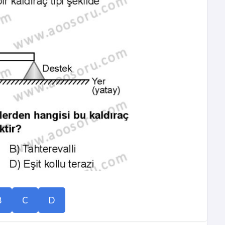
B
C
D