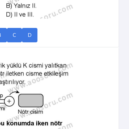
B
C
D