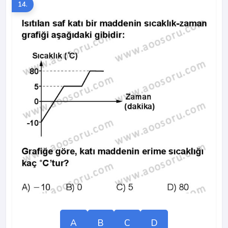
14.
A
B
C
D