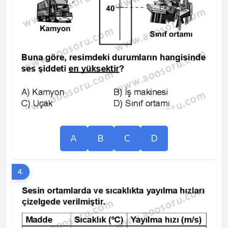
A
B
C
D
4.