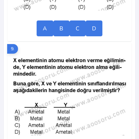
A
B
C
D
9.