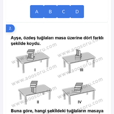
A
B
C
D
2.