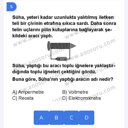
5.
A
B
C
D