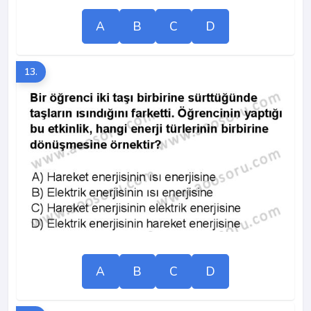
A
B
C
D
13.
A
B
C
D