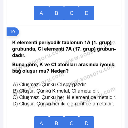
A
B
C
D
10.
A
B
C
D