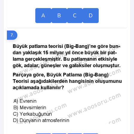
A
B
C
D
7.