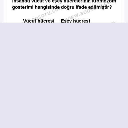
A
B
C
D
17.