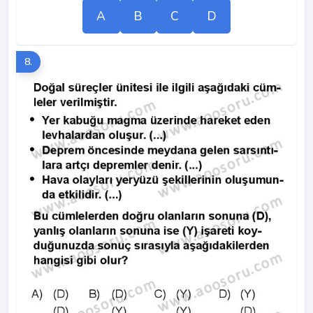
A
B
C
D
8.