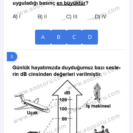
A
B
C
D
3.