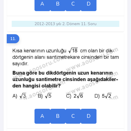
A
B
C
D
2012-2013 yılı 2. Dönem 11. Soru
11.
A
B
C
D