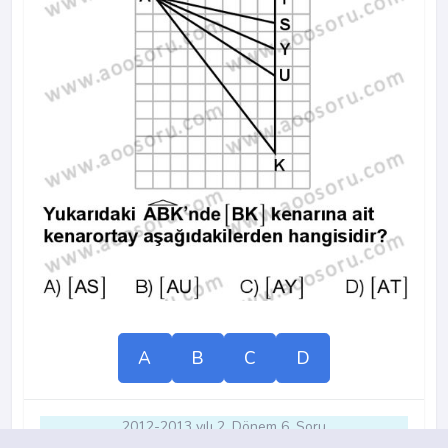
A
B
C
D
2012-2013 yılı 2. Dönem 6. Soru