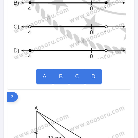
A
B
C
D
7.