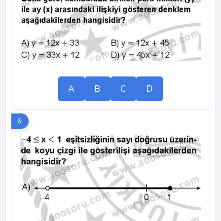
A
B
C
D
6.