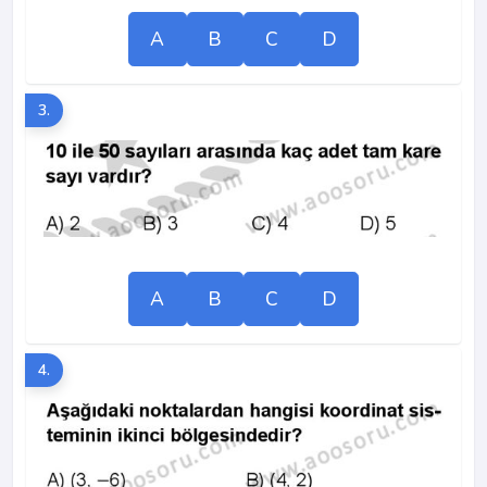
A
B
C
D
3.
A
B
C
D
4.