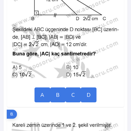
A
B
C
D
8.