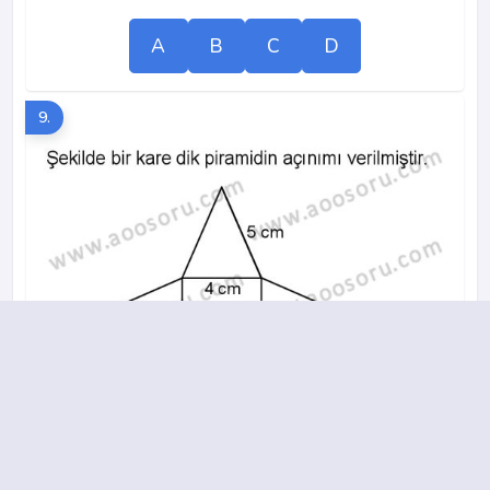
A
B
C
D
9.