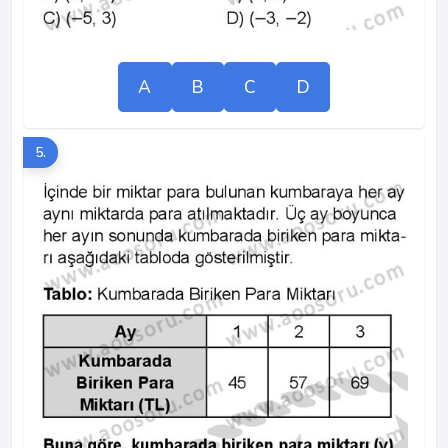
A
B
C
D
5.