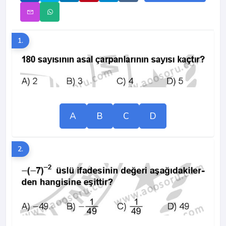
1.
A
B
C
D
2.