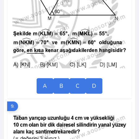
A
B
C
D
9.