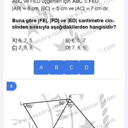
A
B
C
D
8.