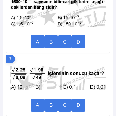
A
B
C
D
3.
A
B
C
D