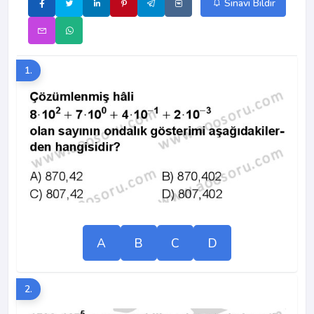
Sınavı Bildir
1.
A
B
C
D
2.