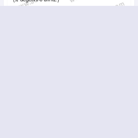
A
B
C
D
10.