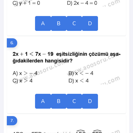
A
B
C
D
6.
A
B
C
D
7.