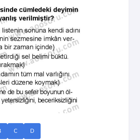
B
C
D