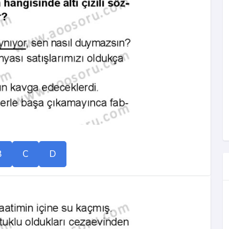
B
C
D