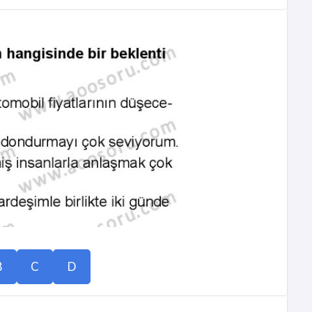
B
C
D