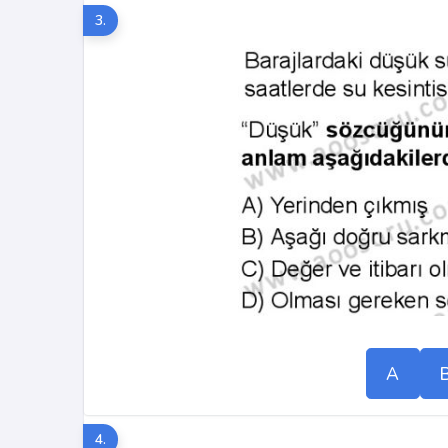
3.
A
4.