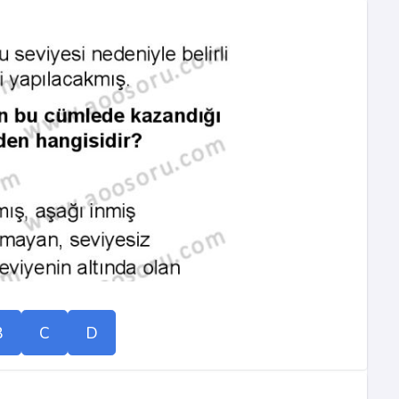
B
C
D