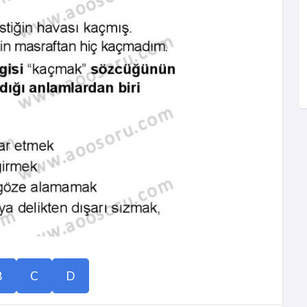
B
C
D