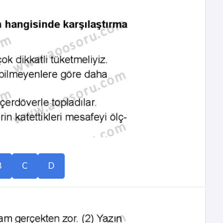
B
C
D