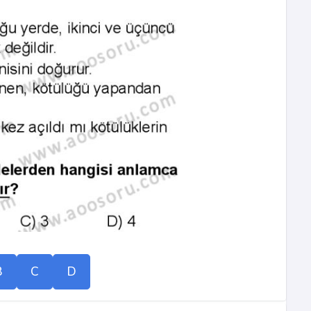
B
C
D