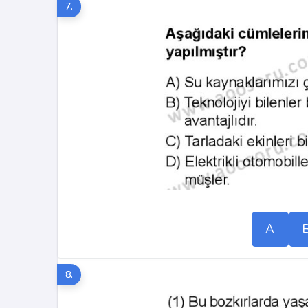
7.
A
8.