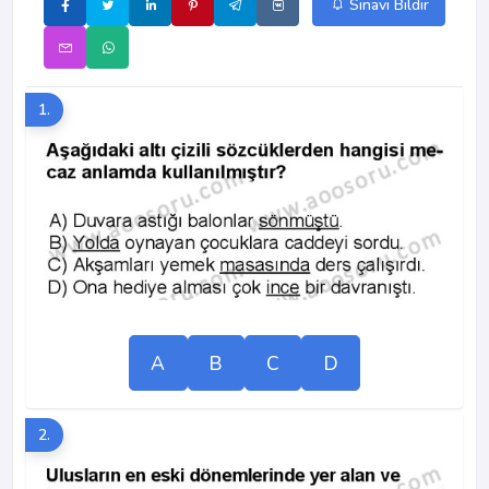
Sınavı Bildir
1.
A
B
C
D
2.