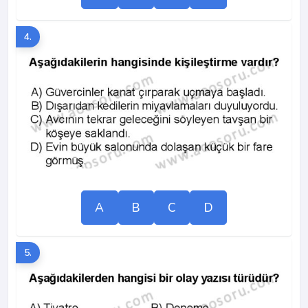
4.
A
B
C
D
5.