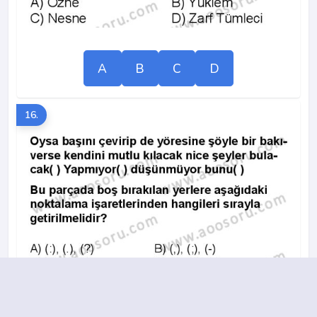
A
B
C
D
16.
A
B
C
D