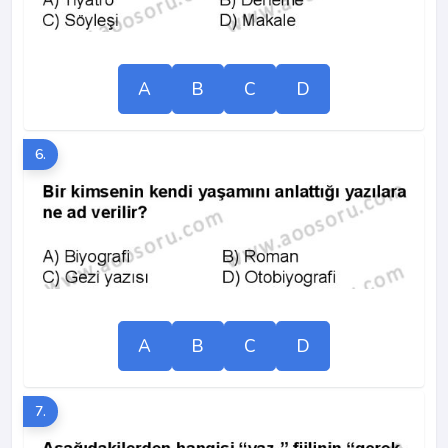
A
B
C
D
6.
A
B
C
D
7.