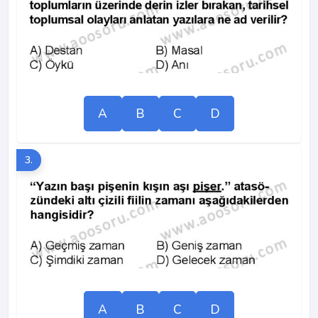
A
B
C
D
3.
A
B
C
D