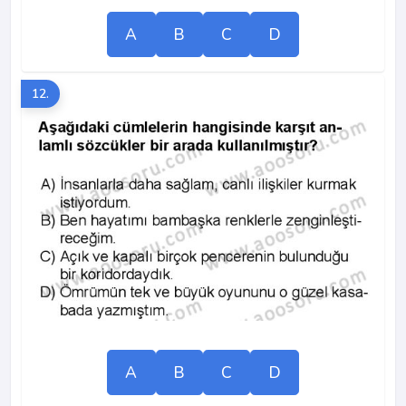
A
B
C
D
12.
A
B
C
D