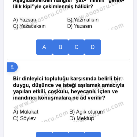
A
B
C
D
8.