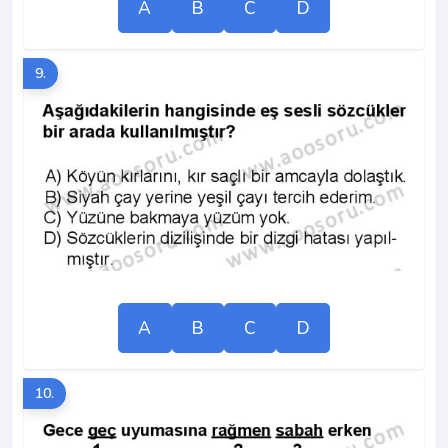
A
B
C
D
9.
A
B
C
D
10.