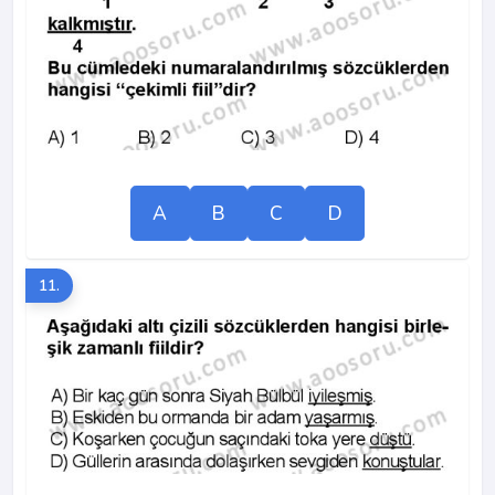
A
B
C
D
11.