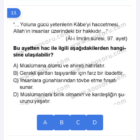
13.
A
B
C
D