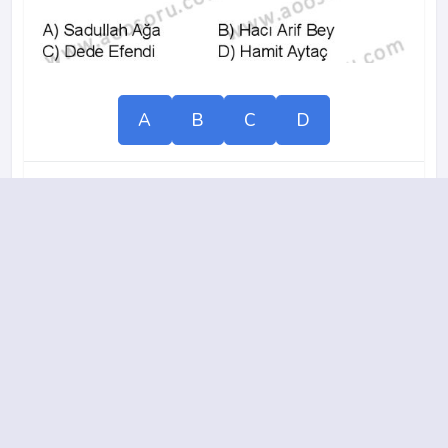
A
B
C
D
2013-2014 yılı 2. Dönem 19. Soru
16.
A
B
C
D