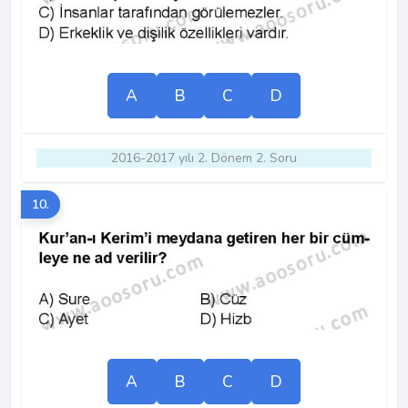
A
B
C
D
2016-2017 yılı 2. Dönem 2. Soru
10.
A
B
C
D