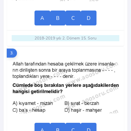
A
B
C
D
2018-2019 yılı 2. Dönem 15. Soru
3.
A
B
C
D