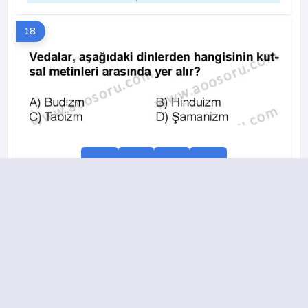
18.
A
B
C
D
2010-2011 yılı 2. Dönem 20. Soru
19.