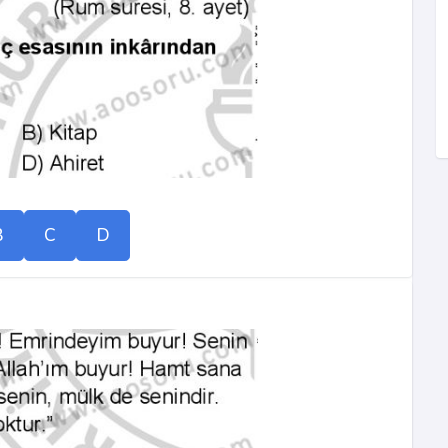
B
C
D