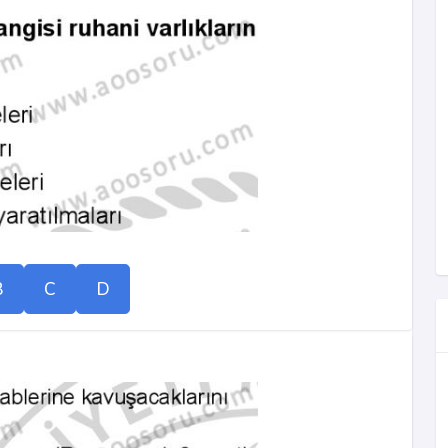
B
C
D