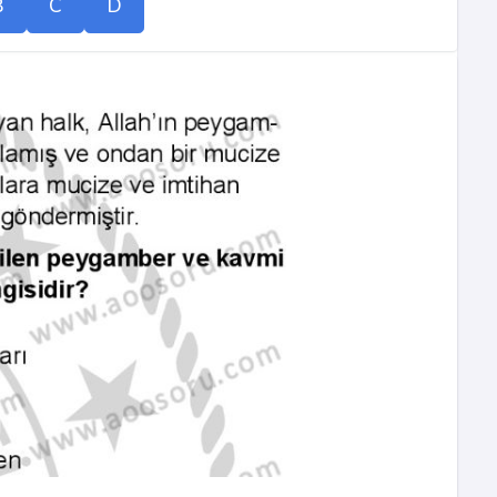
B
C
D