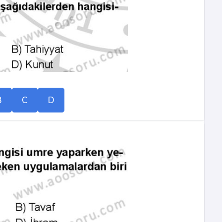
B
C
D