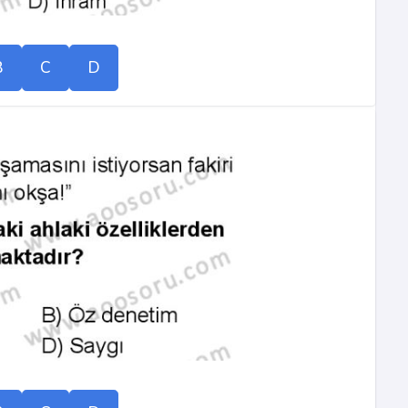
B
C
D