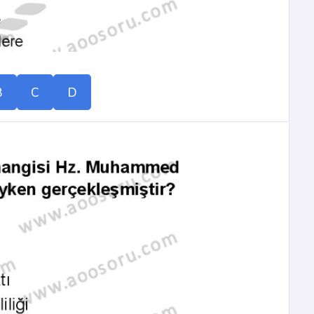
B
C
D