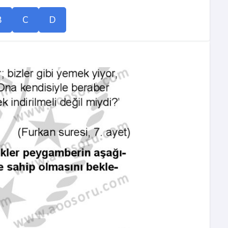
B
C
D