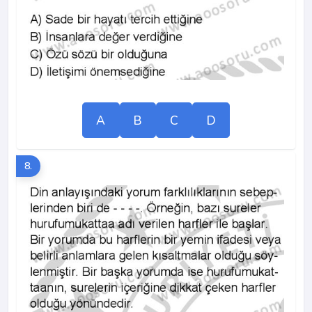
A
B
C
D
8.