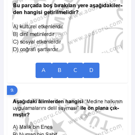
A
B
C
D
9.