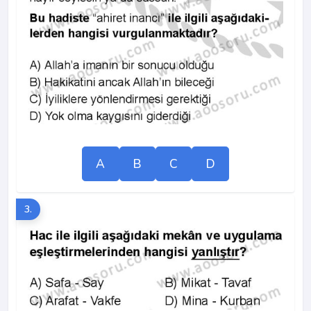
A
B
C
D
3.