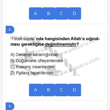
A
B
C
D
4.
A
B
C
D
5.