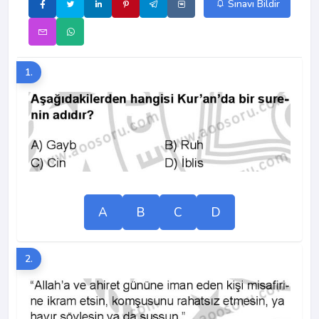
Sınavı Bildir
1.
A
B
C
D
2.