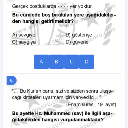
A
B
C
D
6.