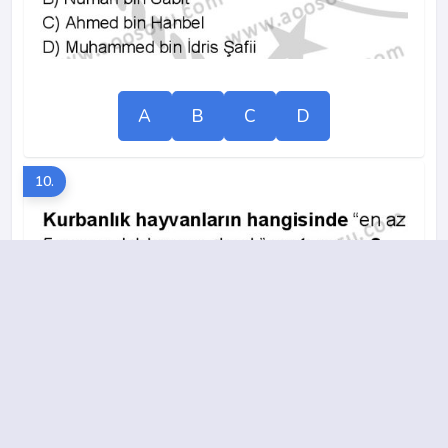
A
B
C
D
10.
A
B
C
D