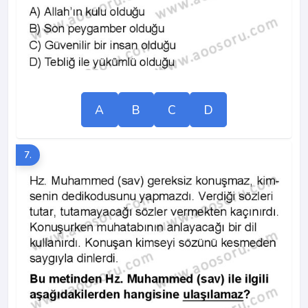
A
B
C
D
7.