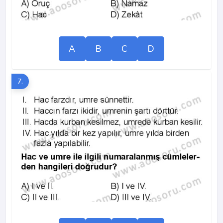
A
B
C
D
7.