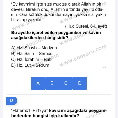
A
B
C
D
13.