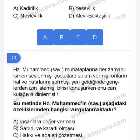
A
B
C
D
10.