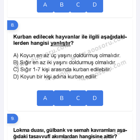
A
B
C
D
8.
A
B
C
D
9.