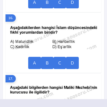
A
B
C
D
16.
A
B
C
D
17.