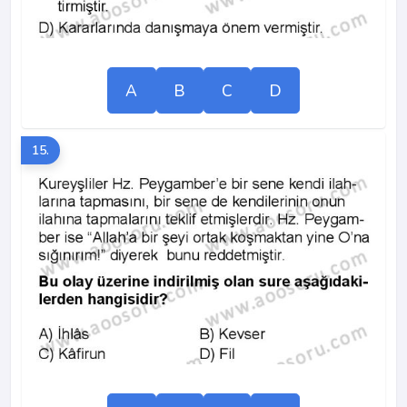
A
B
C
D
15.