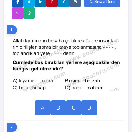
Sınavı Bildir
1.
A
B
C
D
2.