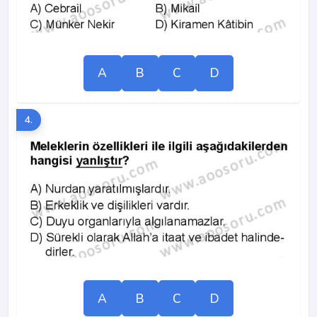
A
B
C
D
4.
A
B
C
D