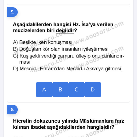
5.
A
B
C
D
6.