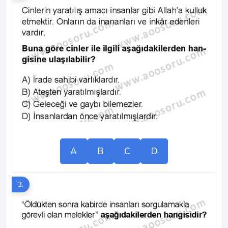
A
B
C
D
3.