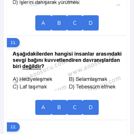
A
B
C
D
11.
A
B
C
D
12.